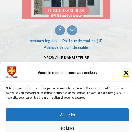
Facebook
E-
mail
mentions legales
Politique de cookies (UE)
Politique de confidentialité
© 2026 VILLE D'AMBLETEUSE
Merci à
Anthony Barry
pour les photos
Ce site internet est créé dans le cadre des ateliers numériques proposés par le
Gérer le consentement aux cookies
conseiller numérique de la ville d'Ambleteuse
Notre site web utilise des cookies pour améliorer votre expérience. Vous avez le contrôle total : vous
pouvez choisir d'accepter ou de refuser l'utilisation de ces cookies. En continuant à naviguer sur
notre site, vous consentez à leur utilisation si vous les acceptez.
Accepter
Refuser