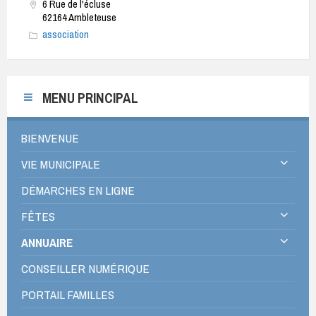
6 Rue de l'écluse
€
62164 Ambleteuse
pour
association
une
carte
de
MENU PRINCIPAL
10
séances.
Reprise
BIENVENUE
des
VIE MUNICIPALE
cours
le
DÉMARCHES EN LIGNE
lundi
FÊTES
8
septembre.
ANNUAIRE
Lieu
CONSEILLER NUMÉRIQUE
:
salle
PORTAIL FAMILLES
du