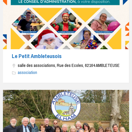
Ambleteuse".
Les
séances
ont
lieu
les
lundis
et
Le Petit Ambleteusois
jeudis
salle des associations, Rue des Ecoles, 62164 AMBLETEUSE
matin
association
:
de
9h30
à
10h30
:
cardio,
step,