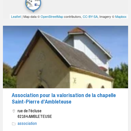
Leaflet
| Map data ©
OpenStreetMap
contributors,
CC-BY-SA
, Imagery ©
Mapbox
Association pour la valorisation de la chapelle
Saint-Pierre d’Ambleteuse
rue de l'écluse
62164 AMBLETEUSE
association