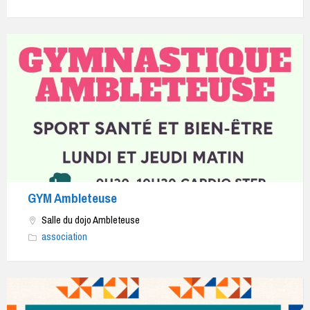
Affiche
annonçant
les
cours
de
gymnastique
à
Ambleteuse.
Le
GYM Ambleteuse
titre
en
Salle du dojo Ambleteuse
gros
association
caractères
roses
indique
"Gymnastique