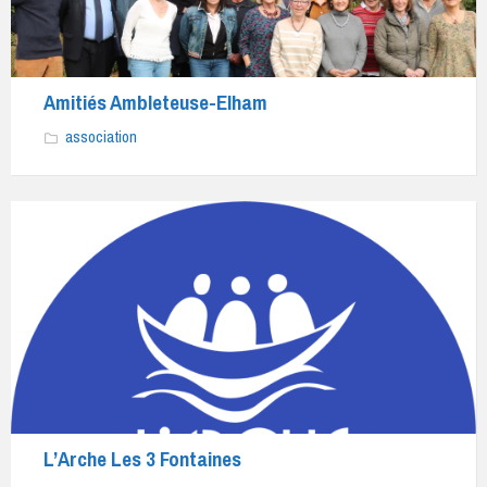
renforcement
musculaire
de
10h45
Amitiés Ambleteuse-Elham
à
association
11h45
:
gym
douce
Les
tarifs
sont
indiqués
:
30
€
d’adhésion,
L’Arche Les 3 Fontaines
32