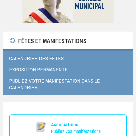
Bruaut
–
06
14
98
FÊTES ET MANIFESTATIONS
26
16.
CALENDRIER DES FÊTES
L'affiche
comporte
EXPOSITION PERMANENTE
deux
PUBLIEZ VOTRE MANIFESTATION DANS LE
silhouettes
CALENDRIER
féminines
représentant
les
activités
physiques.
Associations :
Le
Publiez vos manifestations
design