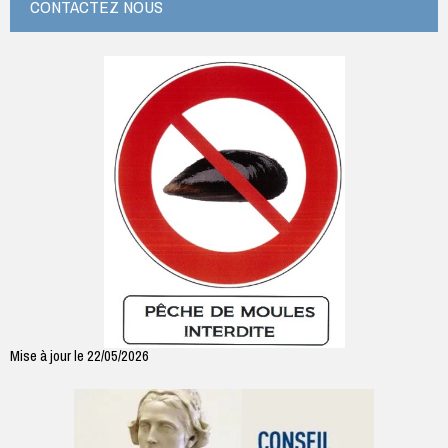
CONTACTEZ NOUS
dojo
(salle
de
lutte
à
côté
de
la
salle
des
fêtes).
1er
cours
d’essai
Mise à jour le 22/05/2026
gratuit.
Contact
:
Mme