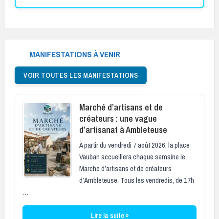
est
clair,
dynamique
et
MANIFESTATIONS À VENIR
coloré.
VOIR TOUTES LES MANIFESTATIONS
Marché d’artisans et de
créateurs : une vague
d’artisanat à Ambleteuse
À partir du vendredi 7 août 2026, la place
Vauban accueillera chaque semaine le
Marché d’artisans et de créateurs
d’Ambleteuse. Tous les vendredis, de 17h
…
Lire la suite »