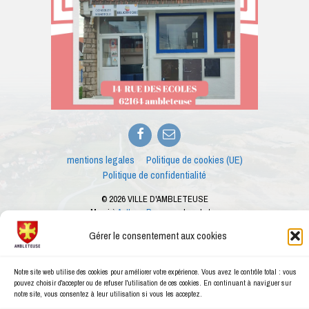
Facebook
E-
mail
mentions legales
Politique de cookies (UE)
Politique de confidentialité
© 2026 VILLE D'AMBLETEUSE
Merci à
Anthony Barry
pour les photos
Ce site internet est créé dans le cadre des ateliers numériques proposés par le
Gérer le consentement aux cookies
conseiller numérique de la ville d'Ambleteuse
Notre site web utilise des cookies pour améliorer votre expérience. Vous avez le contrôle total : vous
pouvez choisir d'accepter ou de refuser l'utilisation de ces cookies. En continuant à naviguer sur
notre site, vous consentez à leur utilisation si vous les acceptez.