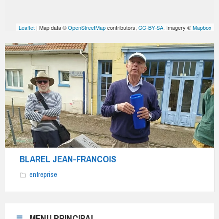
Leaflet
| Map data ©
OpenStreetMap
contributors,
CC-BY-SA
, Imagery ©
Mapbox
BLAREL
Jean-
François,
guide-
conférencier
diplômé,
vous
fait
découvrir
BLAREL JEAN-FRANCOIS
l’histoire
et
entreprise
le
patrimoine
d’Ambleteuse
MENU PRINCIPAL