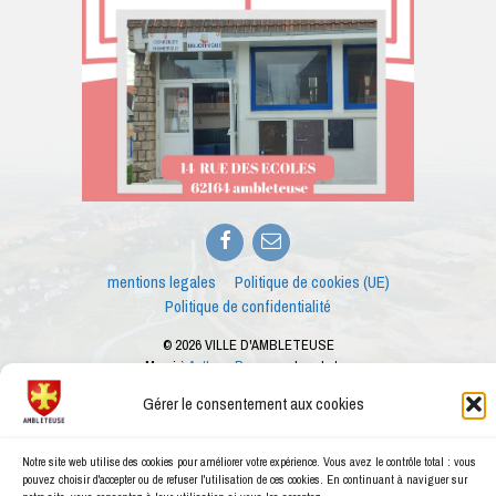
Facebook
E-
mail
mentions legales
Politique de cookies (UE)
Politique de confidentialité
© 2026 VILLE D'AMBLETEUSE
Merci à
Anthony Barry
pour les photos
Ce site internet est créé dans le cadre des ateliers numériques proposés par le
Gérer le consentement aux cookies
conseiller numérique de la ville d'Ambleteuse
Notre site web utilise des cookies pour améliorer votre expérience. Vous avez le contrôle total : vous
pouvez choisir d'accepter ou de refuser l'utilisation de ces cookies. En continuant à naviguer sur