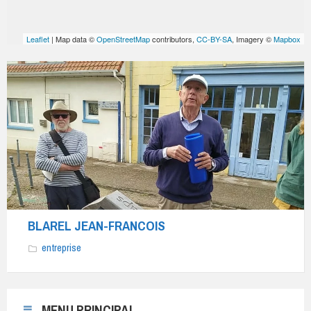
Leaflet
| Map data ©
OpenStreetMap
contributors,
CC-BY-SA
, Imagery ©
Mapbox
BLAREL
Jean-
François,
guide-
conférencier
diplômé,
vous
fait
découvrir
BLAREL JEAN-FRANCOIS
l’histoire
et
entreprise
le
patrimoine
d’Ambleteuse
MENU PRINCIPAL