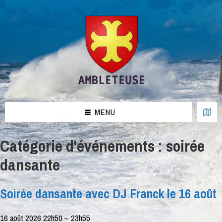
Aller
Passer
Passer
au
à
au
contenu
la
pied
barre
de
latérale
page
de
gauche
MENU
Catégorie d'événements :
soirée
dansante
Soirée dansante avec DJ Franck le 16 août
16 août 2026 22h50
–
23h55