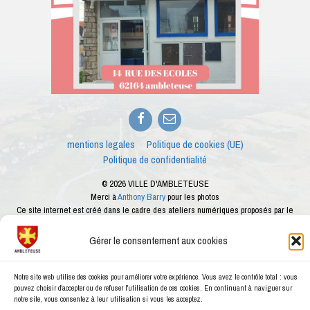
Facebook
E-
mail
mentions legales
Politique de cookies (UE)
Politique de confidentialité
© 2026 VILLE D'AMBLETEUSE
Merci à
Anthony Barry
pour les photos
Ce site internet est créé dans le cadre des ateliers numériques proposés par le
conseiller numérique de la ville d'Ambleteuse
Gérer le consentement aux cookies
Notre site web utilise des cookies pour améliorer votre expérience. Vous avez le contrôle total : vous
pouvez choisir d'accepter ou de refuser l'utilisation de ces cookies. En continuant à naviguer sur
notre site, vous consentez à leur utilisation si vous les acceptez.