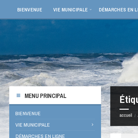
Aller
Passer
Passer
Passer
au
à
à
au
BIENVENUE
VIE MUNICIPALE
DÉMARCHES EN L
contenu
la
la
pied
barre
barre
de
latérale
latérale
page
de
de
gauche
droite
MENU PRINCIPAL
Étiq
BIENVENUE
accueil
/
VIE MUNICIPALE
DÉMARCHES EN LIGNE