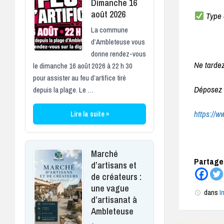
Dimanche 16
août 2026
Type 
La commune
d’Ambleteuse vous
donne rendez-vous
Ne tardez
le dimanche 16 août 2026 à 22 h 30
pour assister au feu d’artifice tiré
Déposez v
depuis la plage. Le …
https://w
Lire la suite »
Marché
Partagez
d’artisans et
de créateurs :
une vague
dans
I
d’artisanat à
Ambleteuse