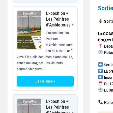
Sorti
Exposition «
Les Peintres
Sort
d’Ambleteuse »
L’exposition Les
Le
CCAS
Peintres
Bruges
d’Ambleteuse aura
Départ
lieu du 5 au 13 août
Retou
2026 à la Salle des fêtes d’Ambleteuse,
située rue Maginot. Les visiteurs
Sortie
pourront découvrir …
La pré
Inscr
Lire la suite »
Du 12
Du lun
Exposition «
Rense
Les Peintres
d’Ambleteuse »