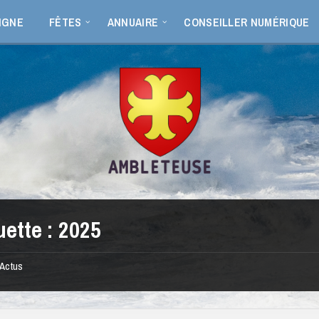
IGNE
FÊTES
ANNUAIRE
CONSEILLER NUMÉRIQUE
uette :
2025
Actus