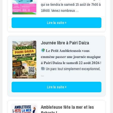
qui se tiendra le samedi 15 août de 7h00 à
19h00. Venez nombreux …
Lire la suite »
Journée libre à Pairi Daiza
𝐋𝐞 𝐏𝐞𝐭𝐢𝐭 𝐀𝐦𝐛𝐥𝐞𝐭𝐞𝐮𝐬𝐨𝐢𝐬 𝐯𝐨𝐮𝐬
𝐞𝐦𝐦𝐞̀𝐧𝐞 𝐩𝐚𝐬𝐬𝐞𝐫 𝐮𝐧𝐞 𝐣𝐨𝐮𝐫𝐧𝐞́𝐞 𝐦𝐚𝐠𝐢𝐪𝐮𝐞
𝐚̀ 𝐏𝐚𝐢𝐫𝐢 𝐃𝐚𝐢𝐳𝐚 𝐥𝐞 𝐬𝐚𝐦𝐞𝐝𝐢 𝟐𝟐 𝐚𝐨𝐮̂𝐭 𝟐𝟎𝟐𝟔 !
Un parc tout simplement exceptionnel,
…
Lire la suite »
Ambleteuse fête la mer et les
flobarts !