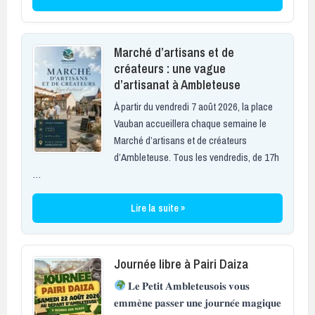
Marché d’artisans et de
créateurs : une vague
d’artisanat à Ambleteuse
À partir du vendredi 7 août 2026, la place
Vauban accueillera chaque semaine le
Marché d’artisans et de créateurs
d’Ambleteuse. Tous les vendredis, de 17h
…
Lire la suite »
Journée libre à Pairi Daiza
𝐋𝐞 𝐏𝐞𝐭𝐢𝐭 𝐀𝐦𝐛𝐥𝐞𝐭𝐞𝐮𝐬𝐨𝐢𝐬 𝐯𝐨𝐮𝐬
𝐞𝐦𝐦𝐞̀𝐧𝐞 𝐩𝐚𝐬𝐬𝐞𝐫 𝐮𝐧𝐞 𝐣𝐨𝐮𝐫𝐧𝐞́𝐞 𝐦𝐚𝐠𝐢𝐪𝐮𝐞