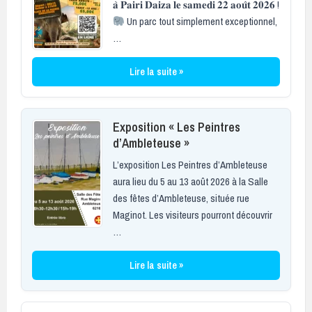
𝐚̀ 𝐏𝐚𝐢𝐫𝐢 𝐃𝐚𝐢𝐳𝐚 𝐥𝐞 𝐬𝐚𝐦𝐞𝐝𝐢 𝟐𝟐 𝐚𝐨𝐮̂𝐭 𝟐𝟎𝟐𝟔 !
Un parc tout simplement exceptionnel,
…
Lire la suite »
Exposition « Les Peintres
d’Ambleteuse »
L’exposition Les Peintres d’Ambleteuse
aura lieu du 5 au 13 août 2026 à la Salle
des fêtes d’Ambleteuse, située rue
Maginot. Les visiteurs pourront découvrir
…
Lire la suite »