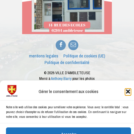
Facebook
E-
mail
mentions legales
Politique de cookies (UE)
Politique de confidentialité
© 2026 VILLE D'AMBLETEUSE
Merci à
Anthony Barry
pour les photos
Ce site internet est créé dans le cadre des ateliers numériques proposés par le
conseiller numérique de la ville d'Ambleteuse
Gérer le consentement aux cookies
Notre site web utilise des cookies pour améliorer votre expérience. Vous avez le contrôle total : vous
pouvez choisir d'accepter ou de refuser l'utilisation de ces cookies. En continuant à naviguer sur
notre site, vous consentez à leur utilisation si vous les acceptez.