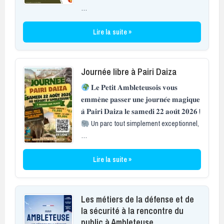
…
Lire la suite »
Journée libre à Pairi Daiza
𝐋𝐞 𝐏𝐞𝐭𝐢𝐭 𝐀𝐦𝐛𝐥𝐞𝐭𝐞𝐮𝐬𝐨𝐢𝐬 𝐯𝐨𝐮𝐬
𝐞𝐦𝐦𝐞̀𝐧𝐞 𝐩𝐚𝐬𝐬𝐞𝐫 𝐮𝐧𝐞 𝐣𝐨𝐮𝐫𝐧𝐞́𝐞 𝐦𝐚𝐠𝐢𝐪𝐮𝐞
𝐚̀ 𝐏𝐚𝐢𝐫𝐢 𝐃𝐚𝐢𝐳𝐚 𝐥𝐞 𝐬𝐚𝐦𝐞𝐝𝐢 𝟐𝟐 𝐚𝐨𝐮̂𝐭 𝟐𝟎𝟐𝟔 !
Un parc tout simplement exceptionnel,
…
Lire la suite »
Les métiers de la défense et de
la sécurité à la rencontre du
public à Ambleteuse