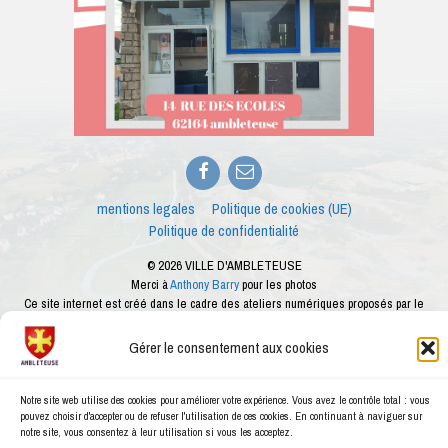
Facebook
E-
mail
mentions legales
Politique de cookies (UE)
Politique de confidentialité
© 2026 VILLE D'AMBLETEUSE
Merci à
Anthony Barry
pour les photos
Ce site internet est créé dans le cadre des ateliers numériques proposés par le
conseiller numérique de la ville d'Ambleteuse
Gérer le consentement aux cookies
Notre site web utilise des cookies pour améliorer votre expérience. Vous avez le contrôle total : vous
pouvez choisir d'accepter ou de refuser l'utilisation de ces cookies. En continuant à naviguer sur
notre site, vous consentez à leur utilisation si vous les acceptez.