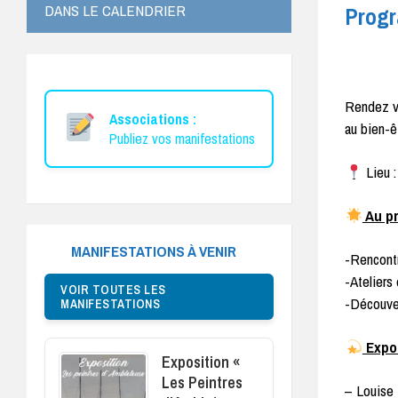
DANS LE CALENDRIER
Progr
Rendez vo
Associations :
au bien-ê
Publiez vos manifestations
Lieu :
Au p
MANIFESTATIONS À VENIR
-Rencont
-Ateliers
VOIR TOUTES LES
-Découver
MANIFESTATIONS
Expos
Exposition «
Les Peintres
– Louise