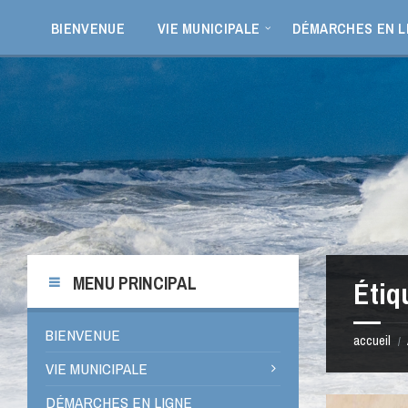
Aller
Passer
Passer
Passer
au
à
à
au
BIENVENUE
VIE MUNICIPALE
DÉMARCHES EN L
contenu
la
la
pied
barre
barre
de
latérale
latérale
page
de
de
gauche
droite
MENU PRINCIPAL
Étiq
BIENVENUE
accueil
/
VIE MUNICIPALE
DÉMARCHES EN LIGNE