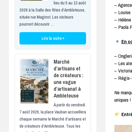
lieu du 5 au 13 août
– Agence 
2026 à la Salle des fêtes d’Ambleteuse,
– Louise 
située rue Maginot. Les visiteurs
– Hélène 
pourront découvrir …
– Paola F
Lire la suite »
En co
– Ongleri
Marché
– Les atel
d’artisans et
– Victori
de créateurs :
– Régis-H
une vague
d’artisanat à
Ne manque
Ambleteuse
uniques !
À partir du vendredi
7 août 2026, la place Vauban accueillera
Entré
chaque semaine le Marché d’artisans et
de créateurs d’Ambleteuse. Tous les