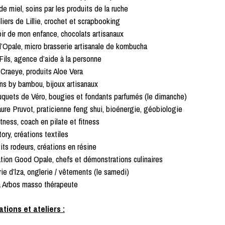
de miel, soins par les produits de la ruche
liers de Lillie, crochet et scrapbooking
r de mon enfance, chocolats artisanaux
d’Opale, micro brasserie artisanale de kombucha
Fils, agence d’aide à la personne
Craeye, produits Aloe Vera
ns by bambou, bijoux artisanaux
quets de Véro, bougies et fondants parfumés (le dimanche)
ure Pruvot, praticienne feng shui, bioénergie, géobiologie
itness, coach en pilate et fitness
ory, créations textiles
its rodeurs, créations en résine
tion Good Opale, chefs et démonstrations culinaires
rie d’lza, onglerie / vêtements (le samedi)
a Arbos masso thérapeute
tions et ateliers :