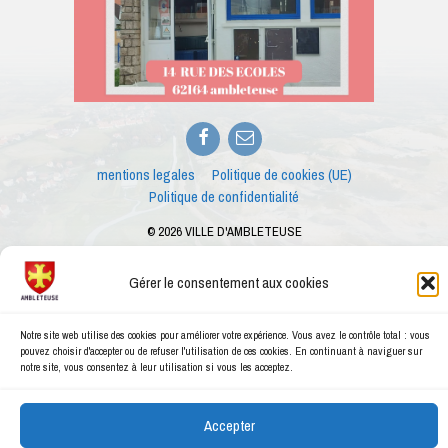
Facebook
E-
mail
mentions legales
Politique de cookies (UE)
Politique de confidentialité
© 2026 VILLE D'AMBLETEUSE
Merci à
Anthony Barry
pour les photos
Ce site internet est créé dans le cadre des ateliers numériques proposés par le
Gérer le consentement aux cookies
conseiller numérique de la ville d'Ambleteuse
Notre site web utilise des cookies pour améliorer votre expérience. Vous avez le contrôle total : vous
pouvez choisir d'accepter ou de refuser l'utilisation de ces cookies. En continuant à naviguer sur
notre site, vous consentez à leur utilisation si vous les acceptez.
Accepter