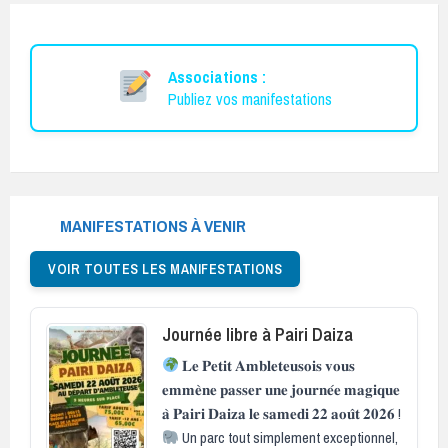
Associations :
Publiez vos manifestations
MANIFESTATIONS À VENIR
VOIR TOUTES LES MANIFESTATIONS
Journée libre à Pairi Daiza
𝐋𝐞 𝐏𝐞𝐭𝐢𝐭 𝐀𝐦𝐛𝐥𝐞𝐭𝐞𝐮𝐬𝐨𝐢𝐬 𝐯𝐨𝐮𝐬
𝐞𝐦𝐦𝐞̀𝐧𝐞 𝐩𝐚𝐬𝐬𝐞𝐫 𝐮𝐧𝐞 𝐣𝐨𝐮𝐫𝐧𝐞́𝐞 𝐦𝐚𝐠𝐢𝐪𝐮𝐞
𝐚̀ 𝐏𝐚𝐢𝐫𝐢 𝐃𝐚𝐢𝐳𝐚 𝐥𝐞 𝐬𝐚𝐦𝐞𝐝𝐢 𝟐𝟐 𝐚𝐨𝐮̂𝐭 𝟐𝟎𝟐𝟔 !
Un parc tout simplement exceptionnel,