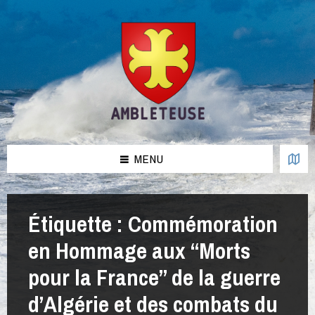
Aller
Passer
Passer
Passer
au
à
à
au
contenu
la
la
pied
barre
barre
de
latérale
latérale
page
de
de
gauche
droite
MENU
Étiquette :
Commémoration
en Hommage aux “Morts
pour la France” de la guerre
d’Algérie et des combats du