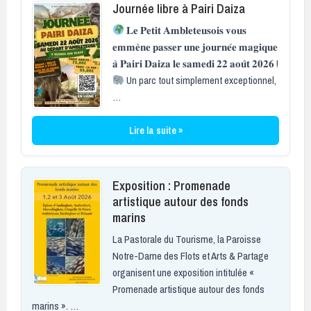
Journée libre à Pairi Daiza
𝐋𝐞 𝐏𝐞𝐭𝐢𝐭 𝐀𝐦𝐛𝐥𝐞𝐭𝐞𝐮𝐬𝐨𝐢𝐬 𝐯𝐨𝐮𝐬
𝐞𝐦𝐦𝐞̀𝐧𝐞 𝐩𝐚𝐬𝐬𝐞𝐫 𝐮𝐧𝐞 𝐣𝐨𝐮𝐫𝐧𝐞́𝐞 𝐦𝐚𝐠𝐢𝐪𝐮𝐞
𝐚̀ 𝐏𝐚𝐢𝐫𝐢 𝐃𝐚𝐢𝐳𝐚 𝐥𝐞 𝐬𝐚𝐦𝐞𝐝𝐢 𝟐𝟐 𝐚𝐨𝐮̂𝐭 𝟐𝟎𝟐𝟔 !
Un parc tout simplement exceptionnel,
…
Lire la suite »
Exposition : Promenade
artistique autour des fonds
marins
La Pastorale du Tourisme, la Paroisse
Notre-Dame des Flots et Arts & Partage
organisent une exposition intitulée «
Promenade artistique autour des fonds
marins ». …