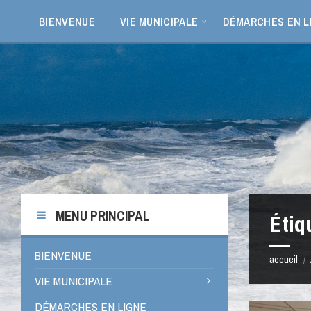
Aller
Passer
Passer
Passer
au
à
à
au
BIENVENUE
VIE MUNICIPALE
DÉMARCHES EN L
contenu
la
la
pied
barre
barre
de
latérale
latérale
page
de
de
gauche
droite
MENU PRINCIPAL
Étiq
BIENVENUE
accueil
/
VIE MUNICIPALE
DÉMARCHES EN LIGNE