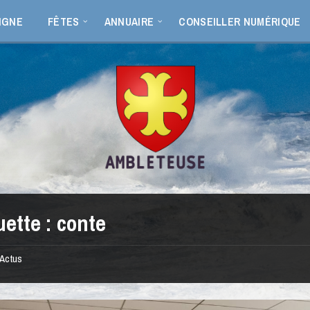
IGNE
FÊTES
ANNUAIRE
CONSEILLER NUMÉRIQUE
uette :
conte
Actus