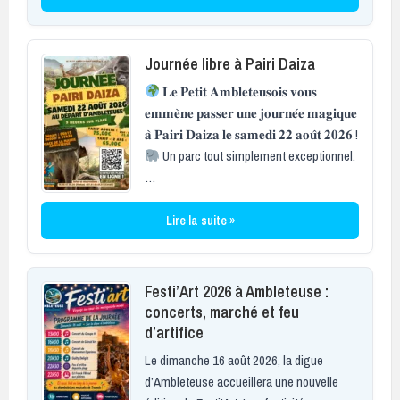
Journée libre à Pairi Daiza
𝐋𝐞 𝐏𝐞𝐭𝐢𝐭 𝐀𝐦𝐛𝐥𝐞𝐭𝐞𝐮𝐬𝐨𝐢𝐬 𝐯𝐨𝐮𝐬
𝐞𝐦𝐦𝐞̀𝐧𝐞 𝐩𝐚𝐬𝐬𝐞𝐫 𝐮𝐧𝐞 𝐣𝐨𝐮𝐫𝐧𝐞́𝐞 𝐦𝐚𝐠𝐢𝐪𝐮𝐞
𝐚̀ 𝐏𝐚𝐢𝐫𝐢 𝐃𝐚𝐢𝐳𝐚 𝐥𝐞 𝐬𝐚𝐦𝐞𝐝𝐢 𝟐𝟐 𝐚𝐨𝐮̂𝐭 𝟐𝟎𝟐𝟔 !
Un parc tout simplement exceptionnel,
…
Lire la suite »
Festi’Art 2026 à Ambleteuse :
concerts, marché et feu
d’artifice
Le dimanche 16 août 2026, la digue
d’Ambleteuse accueillera une nouvelle