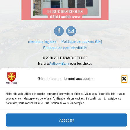
Facebook
E-
mail
mentions legales
Politique de cookies (UE)
Politique de confidentialité
© 2026 VILLE D'AMBLETEUSE
Merci à
Anthony Barry
pour les photos
Ce site internet est créé dans le cadre des ateliers numériques proposés par le
conseiller numérique de la ville d'Ambleteuse
Gérer le consentement aux cookies
Notre site web utilise des cookies pour améliorer votre expérience. Vous avez le contrôle total : vous
pouvez choisir d'accepter ou de refuser l'utilisation de ces cookies. En continuant à naviguer sur
notre site, vous consentez à leur utilisation si vous les acceptez.
Accepter