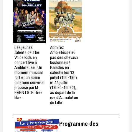
Les jeunes
Admirez
talents de The
Ambleteuse au
Voice Kids en
pas des chevaux
concert live à
boulonnais !
Ambleteuse ! Un
Balades en
moment musical
calèche les 13
fort et un apéro
juillet (15h-18h)
dînatoire convivial
et 14 juillet
proposé par M.
(13h30-16h30),
EVENTS. Entrée
au départ de la
libre.
rue d’Aumale/rue
de Lille
Programme des