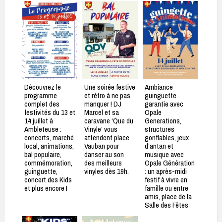
Découvrez le
Une soirée festive
Ambiance
programme
et rétro à ne pas
guinguette
complet des
manquer ! DJ
garantie avec
festivités du 13 et
Marcel et sa
Opale
14 juillet à
caravane ‘Que du
Generations,
Ambleteuse :
Vinyle’ vous
structures
concerts, marché
attendent place
gonflables, jeux
local, animations,
Vauban pour
d’antan et
bal populaire,
danser au son
musique avec
commémoration,
des meilleurs
Opale Génération
guinguette,
vinyles dès 19h.
: un après-midi
concert des Kids
festif à vivre en
et plus encore !
famille ou entre
amis, place de la
Salle des Fêtes