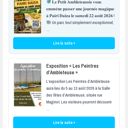
𝐋𝐞 𝐏𝐞𝐭𝐢𝐭 𝐀𝐦𝐛𝐥𝐞𝐭𝐞𝐮𝐬𝐨𝐢𝐬 𝐯𝐨𝐮𝐬
𝐞𝐦𝐦𝐞̀𝐧𝐞 𝐩𝐚𝐬𝐬𝐞𝐫 𝐮𝐧𝐞 𝐣𝐨𝐮𝐫𝐧𝐞́𝐞 𝐦𝐚𝐠𝐢𝐪𝐮𝐞
𝐚̀ 𝐏𝐚𝐢𝐫𝐢 𝐃𝐚𝐢𝐳𝐚 𝐥𝐞 𝐬𝐚𝐦𝐞𝐝𝐢 𝟐𝟐 𝐚𝐨𝐮̂𝐭 𝟐𝟎𝟐𝟔 !
Un parc tout simplement exceptionnel,
…
Lire la suite »
Exposition « Les Peintres
d’Ambleteuse »
L’exposition Les Peintres d’Ambleteuse
aura lieu du 5 au 13 août 2026 à la Salle
des fêtes d’Ambleteuse, située rue
Maginot. Les visiteurs pourront découvrir
…
Lire la suite »