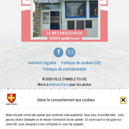
Facebook
E-
mail
mentions legales
Politique de cookies (UE)
Politique de confidentialité
© 2026 VILLE D'AMBLETEUSE
Merci à
Anthony Barry
pour les photos
Ce site internet est créé dans le cadre des ateliers numériques proposés par le
conseiller numérique de la ville d'Ambleteuse
Gérer le consentement aux cookies
Notre site web utilise des cookies pour améliorer votre expérience. Vous avez le contrôle total : vous
pouvez choisir d'accepter ou de refuser l'utilisation de ces cookies. En continuant à naviguer sur
notre site, vous consentez à leur utilisation si vous les acceptez.