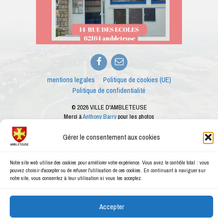
Facebook
E-
mail
mentions legales
Politique de cookies (UE)
Politique de confidentialité
© 2026 VILLE D'AMBLETEUSE
Merci à
Anthony Barry
pour les photos
Ce site internet est créé dans le cadre des ateliers numériques proposés par le
conseiller numérique de la ville d'Ambleteuse
Gérer le consentement aux cookies
Notre site web utilise des cookies pour améliorer votre expérience. Vous avez le contrôle total : vous
pouvez choisir d'accepter ou de refuser l'utilisation de ces cookies. En continuant à naviguer sur
notre site, vous consentez à leur utilisation si vous les acceptez.
Accepter