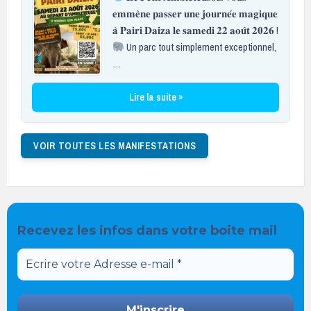
𝐞𝐦𝐦𝐞̀𝐧𝐞 𝐩𝐚𝐬𝐬𝐞𝐫 𝐮𝐧𝐞 𝐣𝐨𝐮𝐫𝐧𝐞́𝐞 𝐦𝐚𝐠𝐢𝐪𝐮𝐞
𝐚̀ 𝐏𝐚𝐢𝐫𝐢 𝐃𝐚𝐢𝐳𝐚 𝐥𝐞 𝐬𝐚𝐦𝐞𝐝𝐢 𝟐𝟐 𝐚𝐨𝐮̂𝐭 𝟐𝟎𝟐𝟔 !
Un parc tout simplement exceptionnel,
…
Lire la suite »
VOIR TOUTES LES MANIFESTATIONS
Recevez les infos dans votre boite mail