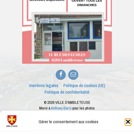
Facebook
E-
mail
mentions legales
Politique de cookies (UE)
Politique de confidentialité
© 2026 VILLE D'AMBLETEUSE
Merci à
Anthony Barry
pour les photos
Ce site internet est créé dans le cadre des ateliers numériques proposés par le
conseiller numérique de la ville d'Ambleteuse
Gérer le consentement aux cookies