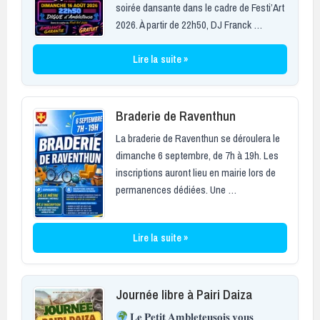
soirée dansante dans le cadre de Festi’Art
2026. À partir de 22h50, DJ Franck …
Lire la suite »
Braderie de Raventhun
La braderie de Raventhun se déroulera le
dimanche 6 septembre, de 7h à 19h. Les
inscriptions auront lieu en mairie lors de
permanences dédiées. Une …
Lire la suite »
Journée libre à Pairi Daiza
𝐋𝐞 𝐏𝐞𝐭𝐢𝐭 𝐀𝐦𝐛𝐥𝐞𝐭𝐞𝐮𝐬𝐨𝐢𝐬 𝐯𝐨𝐮𝐬