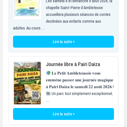
Les samedi 8 et dimanche 9 août 2026, la
chapelle Saint-Pierre d’Ambleteuse
accueillera plusieurs séances de contes
destinées aux enfants comme aux
adultes. Au cours …
Lire la suite »
Journée libre à Pairi Daiza
𝐋𝐞 𝐏𝐞𝐭𝐢𝐭 𝐀𝐦𝐛𝐥𝐞𝐭𝐞𝐮𝐬𝐨𝐢𝐬 𝐯𝐨𝐮𝐬
𝐞𝐦𝐦𝐞̀𝐧𝐞 𝐩𝐚𝐬𝐬𝐞𝐫 𝐮𝐧𝐞 𝐣𝐨𝐮𝐫𝐧𝐞́𝐞 𝐦𝐚𝐠𝐢𝐪𝐮𝐞
𝐚̀ 𝐏𝐚𝐢𝐫𝐢 𝐃𝐚𝐢𝐳𝐚 𝐥𝐞 𝐬𝐚𝐦𝐞𝐝𝐢 𝟐𝟐 𝐚𝐨𝐮̂𝐭 𝟐𝟎𝟐𝟔 !
Un parc tout simplement exceptionnel,
…
Lire la suite »