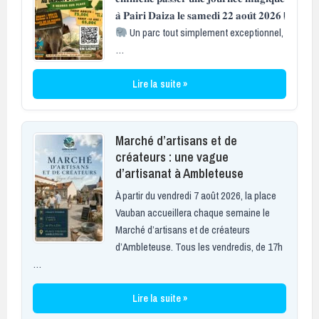
𝐚̀ 𝐏𝐚𝐢𝐫𝐢 𝐃𝐚𝐢𝐳𝐚 𝐥𝐞 𝐬𝐚𝐦𝐞𝐝𝐢 𝟐𝟐 𝐚𝐨𝐮̂𝐭 𝟐𝟎𝟐𝟔 !
Un parc tout simplement exceptionnel,
…
Lire la suite »
Marché d’artisans et de
créateurs : une vague
d’artisanat à Ambleteuse
À partir du vendredi 7 août 2026, la place
Vauban accueillera chaque semaine le
Marché d’artisans et de créateurs
d’Ambleteuse. Tous les vendredis, de 17h
…
Lire la suite »