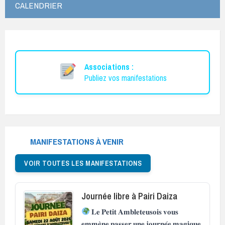
CALENDRIER
Associations :
Publiez vos manifestations
MANIFESTATIONS À VENIR
VOIR TOUTES LES MANIFESTATIONS
Journée libre à Pairi Daiza
𝐋𝐞 𝐏𝐞𝐭𝐢𝐭 𝐀𝐦𝐛𝐥𝐞𝐭𝐞𝐮𝐬𝐨𝐢𝐬 𝐯𝐨𝐮𝐬
𝐞𝐦𝐦𝐞̀𝐧𝐞 𝐩𝐚𝐬𝐬𝐞𝐫 𝐮𝐧𝐞 𝐣𝐨𝐮𝐫𝐧𝐞́𝐞 𝐦𝐚𝐠𝐢𝐪𝐮𝐞