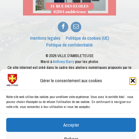
Facebook
E-
mail
mentions legales
Politique de cookies (UE)
Politique de confidentialité
© 2026 VILLE D'AMBLETEUSE
Merci à
Anthony Barry
pour les photos
Ce site internet est créé dans le cadre des ateliers numériques proposés par le
conseiller numérique de la ville d'Ambleteuse
Gérer le consentement aux cookies
Notre site web utilise des cookies pour améliorer votre expérience. Vous avez le contrôle total : vous
pouvez choisir d'accepter ou de refuser l'utilisation de ces cookies. En continuant à naviguer sur
notre site, vous consentez à leur utilisation si vous les acceptez.
Accepter
Refuser