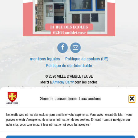
Facebook
E-
mail
mentions legales
Politique de cookies (UE)
Politique de confidentialité
© 2026 VILLE D'AMBLETEUSE
Merci à
Anthony Barry
pour les photos
Ce site internet est créé dans le cadre des ateliers numériques proposés par le
conseiller numérique de la ville d'Ambleteuse
Gérer le consentement aux cookies
Notre site web utilise des cookies pour améliorer votre expérience. Vous avez le contrôle total : vous
pouvez choisir d'accepter ou de refuser l'utilisation de ces cookies. En continuant à naviguer sur
notre site, vous consentez à leur utilisation si vous les acceptez.