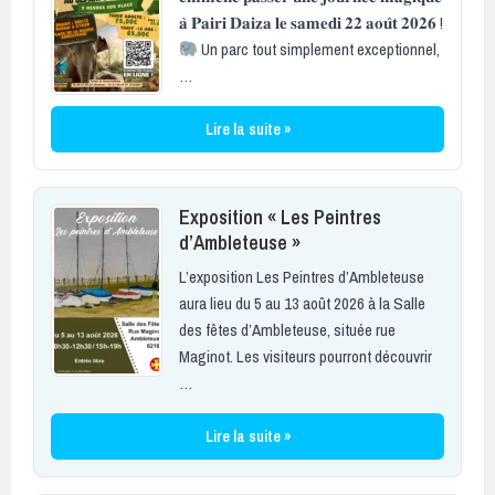
𝐚̀ 𝐏𝐚𝐢𝐫𝐢 𝐃𝐚𝐢𝐳𝐚 𝐥𝐞 𝐬𝐚𝐦𝐞𝐝𝐢 𝟐𝟐 𝐚𝐨𝐮̂𝐭 𝟐𝟎𝟐𝟔 !
Un parc tout simplement exceptionnel,
…
Lire la suite »
Exposition « Les Peintres
d’Ambleteuse »
L’exposition Les Peintres d’Ambleteuse
aura lieu du 5 au 13 août 2026 à la Salle
des fêtes d’Ambleteuse, située rue
Maginot. Les visiteurs pourront découvrir
…
Lire la suite »