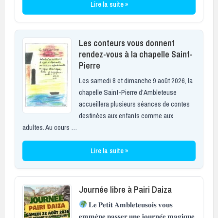
Lire la suite »
Les conteurs vous donnent
rendez-vous à la chapelle Saint-
Pierre
Les samedi 8 et dimanche 9 août 2026, la
chapelle Saint-Pierre d’Ambleteuse
accueillera plusieurs séances de contes
destinées aux enfants comme aux
adultes. Au cours …
Lire la suite »
Journée libre à Pairi Daiza
𝐋𝐞 𝐏𝐞𝐭𝐢𝐭 𝐀𝐦𝐛𝐥𝐞𝐭𝐞𝐮𝐬𝐨𝐢𝐬 𝐯𝐨𝐮𝐬
𝐞𝐦𝐦𝐞̀𝐧𝐞 𝐩𝐚𝐬𝐬𝐞𝐫 𝐮𝐧𝐞 𝐣𝐨𝐮𝐫𝐧𝐞́𝐞 𝐦𝐚𝐠𝐢𝐪𝐮𝐞