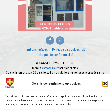
Facebook
E-
mail
mentions legales
Politique de cookies (UE)
Politique de confidentialité
© 2026 VILLE D'AMBLETEUSE
Merci à
Anthony Barry
pour les photos
Ce site internet est créé dans le cadre des ateliers numériques proposés par le
conseiller numérique de la ville d'Ambleteuse
Gérer le consentement aux cookies
Notre site web utilise des cookies pour améliorer votre expérience. Vous avez le contrôle total : vous
pouvez choisir d'accepter ou de refuser l'utilisation de ces cookies. En continuant à naviguer sur
notre site, vous consentez à leur utilisation si vous les acceptez.