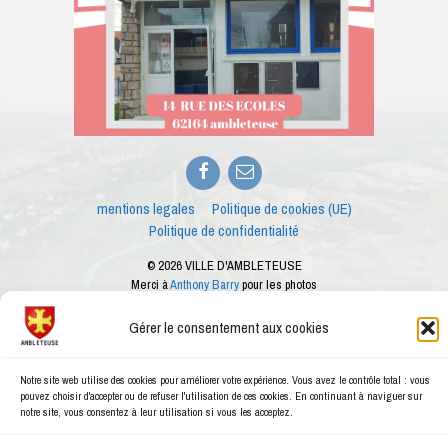
Facebook
E-
mail
mentions legales
Politique de cookies (UE)
Politique de confidentialité
© 2026 VILLE D'AMBLETEUSE
Merci à
Anthony Barry
pour les photos
Ce site internet est créé dans le cadre des ateliers numériques proposés par le
conseiller numérique de la ville d'Ambleteuse
Gérer le consentement aux cookies
Notre site web utilise des cookies pour améliorer votre expérience. Vous avez le contrôle total : vous
pouvez choisir d'accepter ou de refuser l'utilisation de ces cookies. En continuant à naviguer sur
notre site, vous consentez à leur utilisation si vous les acceptez.