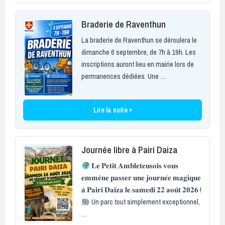
Braderie de Raventhun
La braderie de Raventhun se déroulera le
dimanche 6 septembre, de 7h à 19h. Les
inscriptions auront lieu en mairie lors de
permanences dédiées. Une …
Lire la suite »
Journée libre à Pairi Daiza
𝐋𝐞 𝐏𝐞𝐭𝐢𝐭 𝐀𝐦𝐛𝐥𝐞𝐭𝐞𝐮𝐬𝐨𝐢𝐬 𝐯𝐨𝐮𝐬
𝐞𝐦𝐦𝐞̀𝐧𝐞 𝐩𝐚𝐬𝐬𝐞𝐫 𝐮𝐧𝐞 𝐣𝐨𝐮𝐫𝐧𝐞́𝐞 𝐦𝐚𝐠𝐢𝐪𝐮𝐞
𝐚̀ 𝐏𝐚𝐢𝐫𝐢 𝐃𝐚𝐢𝐳𝐚 𝐥𝐞 𝐬𝐚𝐦𝐞𝐝𝐢 𝟐𝟐 𝐚𝐨𝐮̂𝐭 𝟐𝟎𝟐𝟔 !
Un parc tout simplement exceptionnel,
…