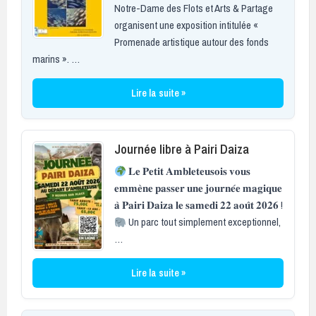
Notre-Dame des Flots et Arts & Partage
organisent une exposition intitulée «
Promenade artistique autour des fonds
marins ». …
Lire la suite »
Journée libre à Pairi Daiza
𝐋𝐞 𝐏𝐞𝐭𝐢𝐭 𝐀𝐦𝐛𝐥𝐞𝐭𝐞𝐮𝐬𝐨𝐢𝐬 𝐯𝐨𝐮𝐬
𝐞𝐦𝐦𝐞̀𝐧𝐞 𝐩𝐚𝐬𝐬𝐞𝐫 𝐮𝐧𝐞 𝐣𝐨𝐮𝐫𝐧𝐞́𝐞 𝐦𝐚𝐠𝐢𝐪𝐮𝐞
𝐚̀ 𝐏𝐚𝐢𝐫𝐢 𝐃𝐚𝐢𝐳𝐚 𝐥𝐞 𝐬𝐚𝐦𝐞𝐝𝐢 𝟐𝟐 𝐚𝐨𝐮̂𝐭 𝟐𝟎𝟐𝟔 !
Un parc tout simplement exceptionnel,
…
Lire la suite »