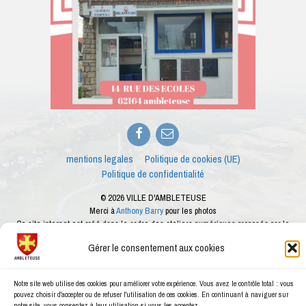
Facebook
E-
mail
mentions legales
Politique de cookies (UE)
Politique de confidentialité
© 2026 VILLE D'AMBLETEUSE
Merci à
Anthony Barry
pour les photos
Ce site internet est créé dans le cadre des ateliers numériques proposés par le
conseiller numérique de la ville d'Ambleteuse
Gérer le consentement aux cookies
Notre site web utilise des cookies pour améliorer votre expérience. Vous avez le contrôle total : vous
pouvez choisir d'accepter ou de refuser l'utilisation de ces cookies. En continuant à naviguer sur
notre site, vous consentez à leur utilisation si vous les acceptez.