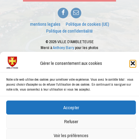
Facebook
E-
mail
mentions legales
Politique de cookies (UE)
Politique de confidentialité
© 2026 VILLE D'AMBLETEUSE
Merci à
Anthony Barry
pour les photos
Ce site internet est créé dans le cadre des ateliers numériques proposés par le
conseiller numérique de la ville d'Ambleteuse
Gérer le consentement aux cookies
Notre site web utilise des cookies pour améliorer votre expérience. Vous avez le contrôle total : vous
pouvez choisir d'accepter ou de refuser l'utilisation de ces cookies. En continuant à naviguer sur
notre site, vous consentez à leur utilisation si vous les acceptez.
Accepter
Refuser
Voir les préférences