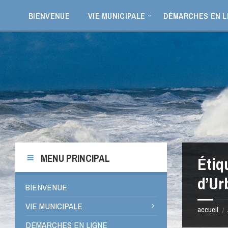
Aller
Passer
Passer
Passer
au
à
à
au
BIENVENUE
VIE MUNICIPALE
DÉMARCHES EN L
contenu
la
la
pied
barre
barre
de
latérale
latérale
page
de
de
gauche
droite
MENU PRINCIPAL
Étiq
d’Ur
BIENVENUE
VIE MUNICIPALE
accueil
/
DÉMARCHES EN LIGNE