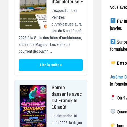
d’Ambleteuse »
Vous avez
L’exposition Les
Peintres
Par I
d’Ambleteuse aura
janvier.
lieu du 5 au 13 août
2026 à la Salle des fêtes d’Ambleteuse,
Sur pa
située rue Maginot. Les visiteurs
formulair
pourront découvrir …
Besoi
Lire la suite »
Jérôme
le formula
Soirée
dansante avec
Où ? 
DJ Franck le
16 août
Quand
Le dimanche 16
août 2026, la digue
Import