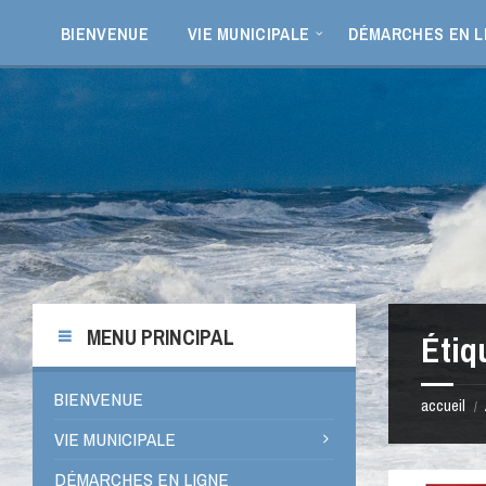
Aller
Passer
Passer
Passer
au
à
à
au
BIENVENUE
VIE MUNICIPALE
DÉMARCHES EN L
contenu
la
la
pied
barre
barre
de
latérale
latérale
page
de
de
gauche
droite
MENU PRINCIPAL
Étiq
BIENVENUE
accueil
/
VIE MUNICIPALE
DÉMARCHES EN LIGNE