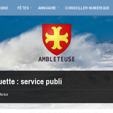
IGNE
FÊTES
ANNUAIRE
CONSEILLER NUMÉRIQUE
uette :
service publi
Actus