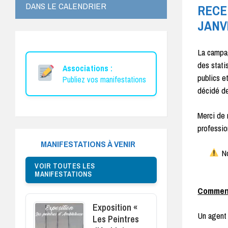
DANS LE CALENDRIER
RECE
JANVI
La campag
des stati
Associations :
publics e
Publiez vos manifestations
décidé de
Merci de 
professio
MANIFESTATIONS À VENIR
No
VOIR TOUTES LES
MANIFESTATIONS
Comment
Exposition «
Un agent 
Les Peintres