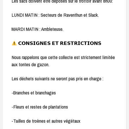
Les sacs doivent être déposés sur le trottoir avant 8h00:
LUNDI MATIN : Secteurs de Raventhun et Slack.
MARDI MATIN : Ambleteuse.
𝗖𝗢𝗡𝗦𝗜𝗚𝗡𝗘𝗦 𝗘𝗧 𝗥𝗘𝗦𝗧𝗥𝗜𝗖𝗧𝗜𝗢𝗡𝗦
Nous rappelons que cette collecte est strictement limitée
aux tontes de gazon.
Les déchets suivants ne seront pas pris en charge :
-Branches et branchages
-Fleurs et restes de plantations
-Tailles de troènes et autres végétaux