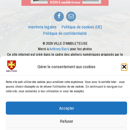
Facebook
E-
mail
mentions legales
Politique de cookies (UE)
Politique de confidentialité
© 2026 VILLE D'AMBLETEUSE
Merci à
Anthony Barry
pour les photos
Ce site internet est créé dans le cadre des ateliers numériques proposés par le
conseiller numérique de la ville d'Ambleteuse
Gérer le consentement aux cookies
Notre site web utilise des cookies pour améliorer votre expérience. Vous avez le contrôle total : vous
pouvez choisir d'accepter ou de refuser l'utilisation de ces cookies. En continuant à naviguer sur
notre site, vous consentez à leur utilisation si vous les acceptez.
Accepter
Refuser