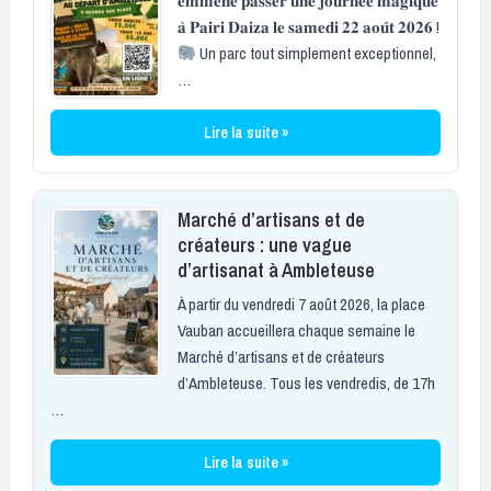
𝐞𝐦𝐦𝐞̀𝐧𝐞 𝐩𝐚𝐬𝐬𝐞𝐫 𝐮𝐧𝐞 𝐣𝐨𝐮𝐫𝐧𝐞́𝐞 𝐦𝐚𝐠𝐢𝐪𝐮𝐞
𝐚̀ 𝐏𝐚𝐢𝐫𝐢 𝐃𝐚𝐢𝐳𝐚 𝐥𝐞 𝐬𝐚𝐦𝐞𝐝𝐢 𝟐𝟐 𝐚𝐨𝐮̂𝐭 𝟐𝟎𝟐𝟔 !
Un parc tout simplement exceptionnel,
…
Lire la suite »
Marché d’artisans et de
créateurs : une vague
d’artisanat à Ambleteuse
À partir du vendredi 7 août 2026, la place
Vauban accueillera chaque semaine le
Marché d’artisans et de créateurs
d’Ambleteuse. Tous les vendredis, de 17h
…
Lire la suite »