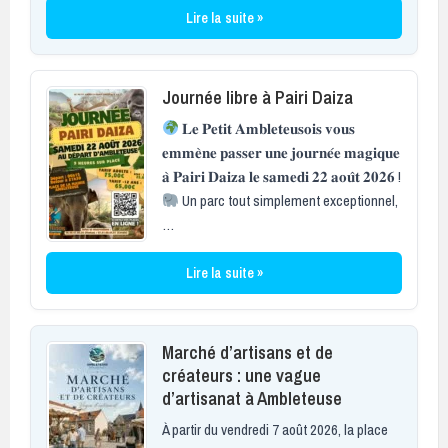
Lire la suite »
Journée libre à Pairi Daiza
𝐋𝐞 𝐏𝐞𝐭𝐢𝐭 𝐀𝐦𝐛𝐥𝐞𝐭𝐞𝐮𝐬𝐨𝐢𝐬 𝐯𝐨𝐮𝐬
𝐞𝐦𝐦𝐞̀𝐧𝐞 𝐩𝐚𝐬𝐬𝐞𝐫 𝐮𝐧𝐞 𝐣𝐨𝐮𝐫𝐧𝐞́𝐞 𝐦𝐚𝐠𝐢𝐪𝐮𝐞
𝐚̀ 𝐏𝐚𝐢𝐫𝐢 𝐃𝐚𝐢𝐳𝐚 𝐥𝐞 𝐬𝐚𝐦𝐞𝐝𝐢 𝟐𝟐 𝐚𝐨𝐮̂𝐭 𝟐𝟎𝟐𝟔 !
Un parc tout simplement exceptionnel,
…
Lire la suite »
Marché d’artisans et de
créateurs : une vague
d’artisanat à Ambleteuse
À partir du vendredi 7 août 2026, la place