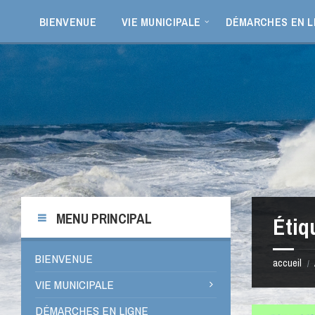
Aller
Passer
Passer
Passer
au
à
à
au
BIENVENUE
VIE MUNICIPALE
DÉMARCHES EN L
contenu
la
la
pied
barre
barre
de
latérale
latérale
page
de
de
gauche
droite
MENU PRINCIPAL
Étiq
BIENVENUE
accueil
/
VIE MUNICIPALE
DÉMARCHES EN LIGNE