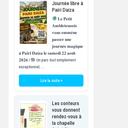
Journée libre à
Pairi Daiza
𝐋𝐞 𝐏𝐞𝐭𝐢𝐭
𝐀𝐦𝐛𝐥𝐞𝐭𝐞𝐮𝐬𝐨𝐢𝐬
𝐯𝐨𝐮𝐬 𝐞𝐦𝐦𝐞̀𝐧𝐞
𝐩𝐚𝐬𝐬𝐞𝐫 𝐮𝐧𝐞
𝐣𝐨𝐮𝐫𝐧𝐞́𝐞 𝐦𝐚𝐠𝐢𝐪𝐮𝐞
𝐚̀ 𝐏𝐚𝐢𝐫𝐢 𝐃𝐚𝐢𝐳𝐚 𝐥𝐞 𝐬𝐚𝐦𝐞𝐝𝐢 𝟐𝟐 𝐚𝐨𝐮̂𝐭
𝟐𝟎𝟐𝟔 !
Un parc tout simplement
exceptionnel, …
Lire la suite »
Les conteurs
vous donnent
rendez-vous à
la chapelle