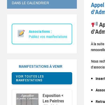
DANS LE CALENDRIER
Appel
d’Adm
Ap
d’Adm
Associations :
Publiez vos manifestations
À la suit
renouvel
Nous rec
MANIFESTATIONS À VENIR
d’associa
VOIR TOUTES LES
Inser
MANIFESTATIONS
Assoc
Exposition «
Les Peintres
Retra