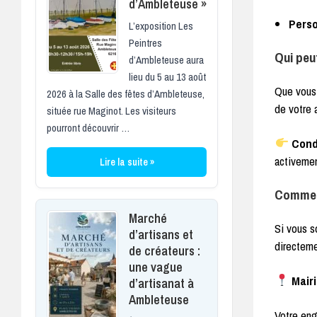
d’Ambleteuse »
Pers
L’exposition Les
Peintres
Qui peu
d’Ambleteuse aura
lieu du 5 au 13 août
Que vous 
2026 à la Salle des fêtes d’Ambleteuse,
de votre 
située rue Maginot. Les visiteurs
pourront découvrir …
Condi
activemen
Lire la suite »
Comment
Marché
Si vous s
d’artisans et
directeme
de créateurs :
une vague
Mair
d’artisanat à
Ambleteuse
Votre eng