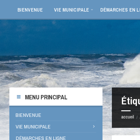
Aller
Passer
Passer
Passer
au
à
à
au
BIENVENUE
VIE MUNICIPALE
DÉMARCHES EN L
contenu
la
la
pied
barre
barre
de
latérale
latérale
page
de
de
gauche
droite
MENU PRINCIPAL
Étiq
BIENVENUE
accueil
/
VIE MUNICIPALE
DÉMARCHES EN LIGNE