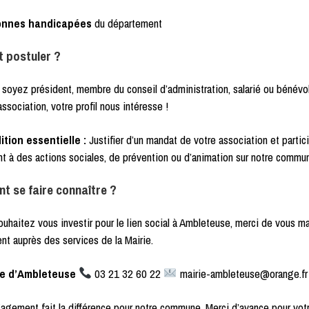
onnes handicapées
du département
t postuler ?
soyez président, membre du conseil d’administration, salarié ou bénévo
association, votre profil nous intéresse !
tion essentielle :
Justifier d’un mandat de votre association et partic
t à des actions sociales, de prévention ou d’animation sur notre commu
 se faire connaître ?
ouhaitez vous investir pour le lien social à Ambleteuse, merci de vous m
nt auprès des services de la Mairie.
ie d’Ambleteuse
03 21 32 60 22
mairie-ambleteuse@orange.fr
agement fait la différence pour notre commune. Merci d’avance pour vot