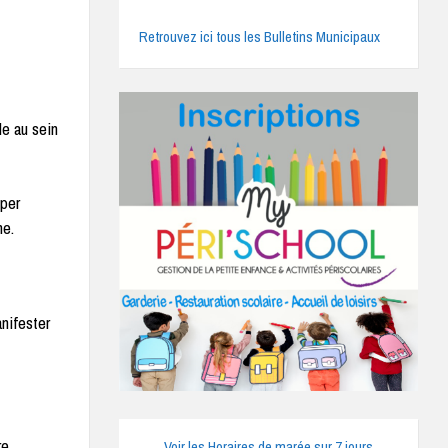
Retrouvez ici tous les Bulletins Municipaux
le au sein
iper
ne.
anifester
re
Voir les Horaires de marée sur 7 jours