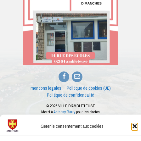
Facebook
E-
mail
mentions legales
Politique de cookies (UE)
Politique de confidentialité
© 2026 VILLE D'AMBLETEUSE
Merci à
Anthony Barry
pour les photos
Ce site internet est créé dans le cadre des ateliers numériques proposés par le
conseiller numérique de la ville d'Ambleteuse
Gérer le consentement aux cookies