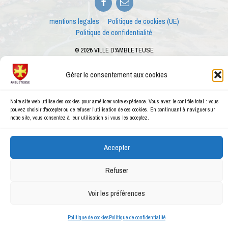
mail
mentions legales
Politique de cookies (UE)
Politique de confidentialité
© 2026 VILLE D'AMBLETEUSE
Merci à
Anthony Barry
pour les photos
Ce site internet est créé dans le cadre des ateliers numériques proposés par le
Gérer le consentement aux cookies
conseiller numérique de la ville d'Ambleteuse
Notre site web utilise des cookies pour améliorer votre expérience. Vous avez le contrôle total : vous
pouvez choisir d'accepter ou de refuser l'utilisation de ces cookies. En continuant à naviguer sur
notre site, vous consentez à leur utilisation si vous les acceptez.
Accepter
Refuser
Voir les préférences
Politique de cookies
Politique de confidentialité