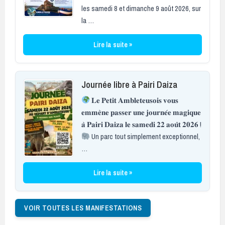
les samedi 8 et dimanche 9 août 2026, sur
la …
Lire la suite »
Journée libre à Pairi Daiza
𝐋𝐞 𝐏𝐞𝐭𝐢𝐭 𝐀𝐦𝐛𝐥𝐞𝐭𝐞𝐮𝐬𝐨𝐢𝐬 𝐯𝐨𝐮𝐬
𝐞𝐦𝐦𝐞̀𝐧𝐞 𝐩𝐚𝐬𝐬𝐞𝐫 𝐮𝐧𝐞 𝐣𝐨𝐮𝐫𝐧𝐞́𝐞 𝐦𝐚𝐠𝐢𝐪𝐮𝐞
𝐚̀ 𝐏𝐚𝐢𝐫𝐢 𝐃𝐚𝐢𝐳𝐚 𝐥𝐞 𝐬𝐚𝐦𝐞𝐝𝐢 𝟐𝟐 𝐚𝐨𝐮̂𝐭 𝟐𝟎𝟐𝟔 !
Un parc tout simplement exceptionnel,
…
Lire la suite »
VOIR TOUTES LES MANIFESTATIONS