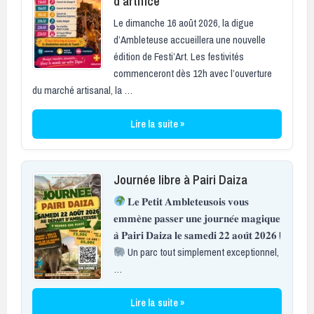
d’artifice
Le dimanche 16 août 2026, la digue
d’Ambleteuse accueillera une nouvelle
édition de Festi’Art. Les festivités
commenceront dès 12h avec l’ouverture
du marché artisanal, la …
Lire la suite »
Journée libre à Pairi Daiza
𝐋𝐞 𝐏𝐞𝐭𝐢𝐭 𝐀𝐦𝐛𝐥𝐞𝐭𝐞𝐮𝐬𝐨𝐢𝐬 𝐯𝐨𝐮𝐬
𝐞𝐦𝐦𝐞̀𝐧𝐞 𝐩𝐚𝐬𝐬𝐞𝐫 𝐮𝐧𝐞 𝐣𝐨𝐮𝐫𝐧𝐞́𝐞 𝐦𝐚𝐠𝐢𝐪𝐮𝐞
𝐚̀ 𝐏𝐚𝐢𝐫𝐢 𝐃𝐚𝐢𝐳𝐚 𝐥𝐞 𝐬𝐚𝐦𝐞𝐝𝐢 𝟐𝟐 𝐚𝐨𝐮̂𝐭 𝟐𝟎𝟐𝟔 !
Un parc tout simplement exceptionnel,
…
Lire la suite »