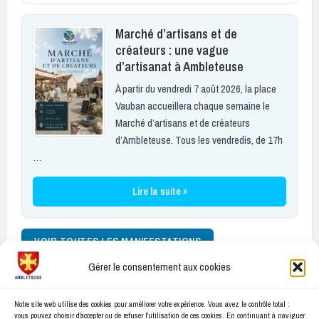
Marché d’artisans et de
créateurs : une vague
d’artisanat à Ambleteuse
À partir du vendredi 7 août 2026, la place
Vauban accueillera chaque semaine le
Marché d’artisans et de créateurs
d’Ambleteuse. Tous les vendredis, de 17h
…
Lire la suite »
VOIR TOUTES LES MANIFESTATIONS
Gérer le consentement aux cookies
Facebook
E-
Notre site web utilise des cookies pour améliorer votre expérience. Vous avez le contrôle total :
mail
vous pouvez choisir d'accepter ou de refuser l'utilisation de ces cookies. En continuant à naviguer