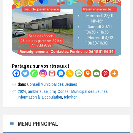
Partagez sur vos réseaux !
dans
Conseil Municipal des Jeunes
2024
,
ambleteuse
,
cmj
,
Conseil Municipal des Jeunes
,
Information à la population
,
telethon
MENU PRINCIPAL