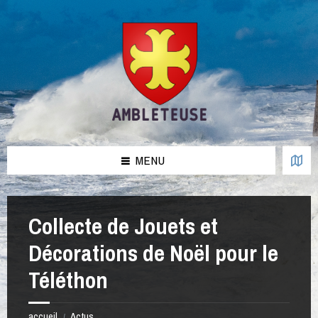
Aller
Passer
Passer
Passer
au
à
à
au
contenu
la
la
pied
barre
barre
de
latérale
latérale
page
de
de
gauche
droite
MENU
Collecte de Jouets et
Décorations de Noël pour le
Téléthon
accueil
Actus
/