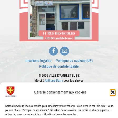
Facebook
E-
mail
mentions legales
Politique de cookies (UE)
Politique de confidentialité
© 2026 VILLE D'AMBLETEUSE
Merci à
Anthony Barry
pour les photos
Ce site internet est créé dans le cadre des ateliers numériques proposés par le
conseiller numérique de la ville d'Ambleteuse
Gérer le consentement aux cookies
Notre site web utilise des cookies pour améliorer votre expérience. Vous avez le contrôle total : vous
pouvez choisir d'accepter ou de refuser l'utilisation de ces cookies. En continuant à naviguer sur
notre site, vous consentez à leur utilisation si vous les acceptez.