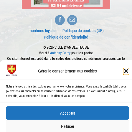
Facebook
E-
mail
mentions legales
Politique de cookies (UE)
Politique de confidentialité
© 2026 VILLE D'AMBLETEUSE
Merci à
Anthony Barry
pour les photos
Ce site internet est créé dans le cadre des ateliers numériques proposés par le
conseiller numérique de la ville d'Ambleteuse
Gérer le consentement aux cookies
Notre site web utilise des cookies pour améliorer votre expérience. Vous avez le contrôle total : vous
pouvez choisir d'accepter ou de refuser l'utilisation de ces cookies. En continuant à naviguer sur
notre site, vous consentez à leur utilisation si vous les acceptez.
Accepter
Refuser