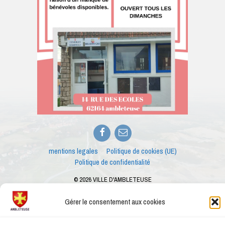
Facebook
E-
mail
mentions legales
Politique de cookies (UE)
Politique de confidentialité
© 2026 VILLE D'AMBLETEUSE
Merci à
Anthony Barry
pour les photos
Ce site internet est créé dans le cadre des ateliers numériques proposés par le
Gérer le consentement aux cookies
conseiller numérique de la ville d'Ambleteuse