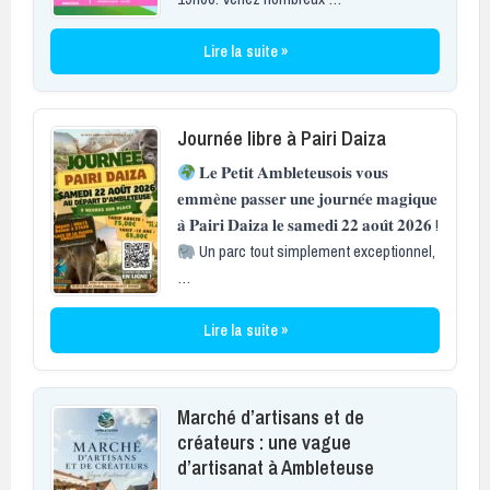
Lire la suite »
Journée libre à Pairi Daiza
𝐋𝐞 𝐏𝐞𝐭𝐢𝐭 𝐀𝐦𝐛𝐥𝐞𝐭𝐞𝐮𝐬𝐨𝐢𝐬 𝐯𝐨𝐮𝐬
𝐞𝐦𝐦𝐞̀𝐧𝐞 𝐩𝐚𝐬𝐬𝐞𝐫 𝐮𝐧𝐞 𝐣𝐨𝐮𝐫𝐧𝐞́𝐞 𝐦𝐚𝐠𝐢𝐪𝐮𝐞
𝐚̀ 𝐏𝐚𝐢𝐫𝐢 𝐃𝐚𝐢𝐳𝐚 𝐥𝐞 𝐬𝐚𝐦𝐞𝐝𝐢 𝟐𝟐 𝐚𝐨𝐮̂𝐭 𝟐𝟎𝟐𝟔 !
Un parc tout simplement exceptionnel,
…
Lire la suite »
Marché d’artisans et de
créateurs : une vague
d’artisanat à Ambleteuse