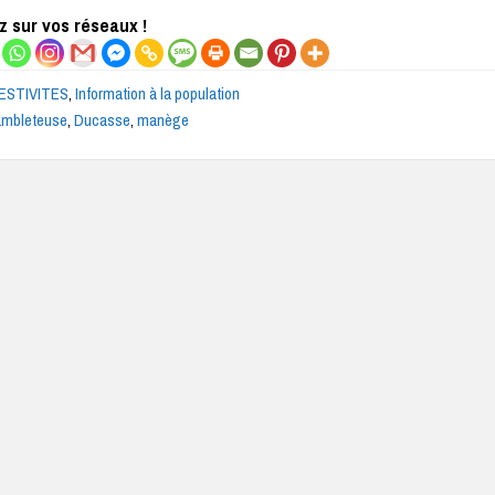
 sur vos réseaux !
ESTIVITES
,
Information à la population
ambleteuse
,
Ducasse
,
manège