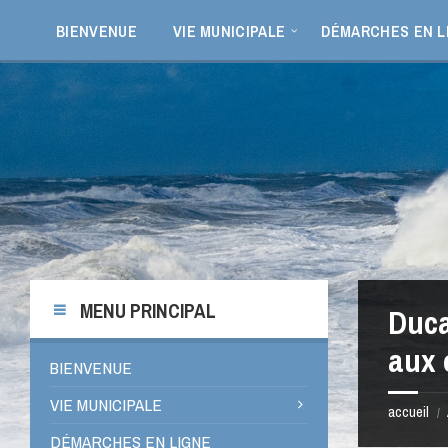
Aller
Passer
Passer
Passer
au
à
à
au
BIENVENUE
VIE MUNICIPALE
DÉMARCHES EN L
contenu
la
la
pied
barre
barre
de
latérale
latérale
page
de
de
gauche
droite
MENU PRINCIPAL
Duca
aux 
BIENVENUE
VIE MUNICIPALE
accueil
/
DÉMARCHES EN LIGNE