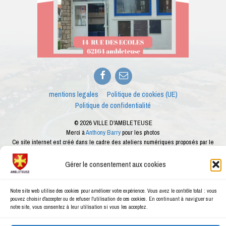
Facebook
E-
mail
mentions legales
Politique de cookies (UE)
Politique de confidentialité
© 2026 VILLE D'AMBLETEUSE
Merci à
Anthony Barry
pour les photos
Ce site internet est créé dans le cadre des ateliers numériques proposés par le
conseiller numérique de la ville d'Ambleteuse
Gérer le consentement aux cookies
Notre site web utilise des cookies pour améliorer votre expérience. Vous avez le contrôle total : vous
pouvez choisir d'accepter ou de refuser l'utilisation de ces cookies. En continuant à naviguer sur
notre site, vous consentez à leur utilisation si vous les acceptez.