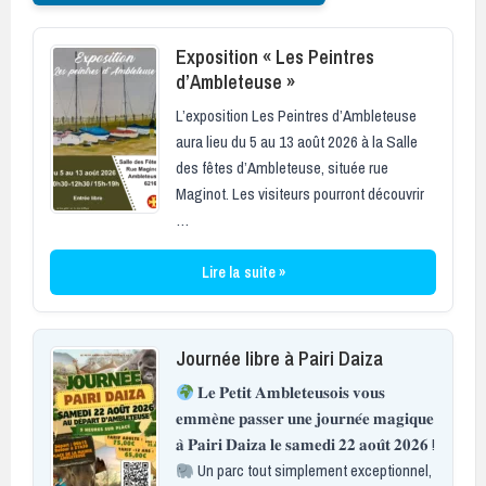
Exposition « Les Peintres
d’Ambleteuse »
L’exposition Les Peintres d’Ambleteuse
aura lieu du 5 au 13 août 2026 à la Salle
des fêtes d’Ambleteuse, située rue
Maginot. Les visiteurs pourront découvrir
…
Lire la suite »
Journée libre à Pairi Daiza
𝐋𝐞 𝐏𝐞𝐭𝐢𝐭 𝐀𝐦𝐛𝐥𝐞𝐭𝐞𝐮𝐬𝐨𝐢𝐬 𝐯𝐨𝐮𝐬
𝐞𝐦𝐦𝐞̀𝐧𝐞 𝐩𝐚𝐬𝐬𝐞𝐫 𝐮𝐧𝐞 𝐣𝐨𝐮𝐫𝐧𝐞́𝐞 𝐦𝐚𝐠𝐢𝐪𝐮𝐞
𝐚̀ 𝐏𝐚𝐢𝐫𝐢 𝐃𝐚𝐢𝐳𝐚 𝐥𝐞 𝐬𝐚𝐦𝐞𝐝𝐢 𝟐𝟐 𝐚𝐨𝐮̂𝐭 𝟐𝟎𝟐𝟔 !
Un parc tout simplement exceptionnel,