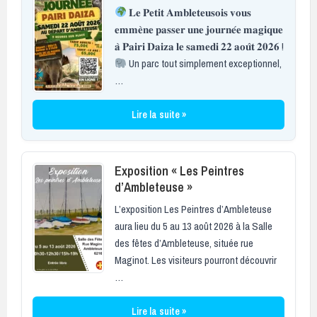
𝐋𝐞 𝐏𝐞𝐭𝐢𝐭 𝐀𝐦𝐛𝐥𝐞𝐭𝐞𝐮𝐬𝐨𝐢𝐬 𝐯𝐨𝐮𝐬
𝐞𝐦𝐦𝐞̀𝐧𝐞 𝐩𝐚𝐬𝐬𝐞𝐫 𝐮𝐧𝐞 𝐣𝐨𝐮𝐫𝐧𝐞́𝐞 𝐦𝐚𝐠𝐢𝐪𝐮𝐞
𝐚̀ 𝐏𝐚𝐢𝐫𝐢 𝐃𝐚𝐢𝐳𝐚 𝐥𝐞 𝐬𝐚𝐦𝐞𝐝𝐢 𝟐𝟐 𝐚𝐨𝐮̂𝐭 𝟐𝟎𝟐𝟔 !
Un parc tout simplement exceptionnel,
…
Lire la suite »
Exposition « Les Peintres
d’Ambleteuse »
L’exposition Les Peintres d’Ambleteuse
aura lieu du 5 au 13 août 2026 à la Salle
des fêtes d’Ambleteuse, située rue
Maginot. Les visiteurs pourront découvrir
…
Lire la suite »