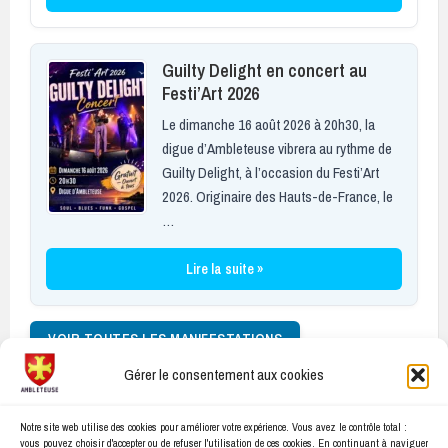
Guilty Delight en concert au
Festi’Art 2026
Le dimanche 16 août 2026 à 20h30, la
digue d’Ambleteuse vibrera au rythme de
Guilty Delight, à l’occasion du Festi’Art
2026. Originaire des Hauts-de-France, le
…
Lire la suite »
VOIR TOUTES LES MANIFESTATIONS
Gérer le consentement aux cookies
Facebook
E-
Notre site web utilise des cookies pour améliorer votre expérience. Vous avez le contrôle total :
mail
vous pouvez choisir d'accepter ou de refuser l'utilisation de ces cookies. En continuant à naviguer