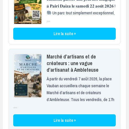
𝐚̀ 𝐏𝐚𝐢𝐫𝐢 𝐃𝐚𝐢𝐳𝐚 𝐥𝐞 𝐬𝐚𝐦𝐞𝐝𝐢 𝟐𝟐 𝐚𝐨𝐮̂𝐭 𝟐𝟎𝟐𝟔 !
Un parc tout simplement exceptionnel,
…
Lire la suite »
Marché d’artisans et de
créateurs : une vague
d’artisanat à Ambleteuse
À partir du vendredi 7 août 2026, la place
Vauban accueillera chaque semaine le
Marché d’artisans et de créateurs
d’Ambleteuse. Tous les vendredis, de 17h
…
Lire la suite »