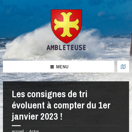
Aller
Passer
Passer
Passer
au
à
à
au
contenu
la
la
pied
barre
barre
de
latérale
latérale
page
de
de
gauche
droite
MENU
Les consignes de tri
évoluent à compter du 1er
janvier 2023 !
accueil
Actus
/